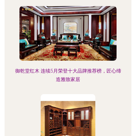
御乾堂红木 连续5月荣登十大品牌推荐榜，匠心缔
造雅致家居