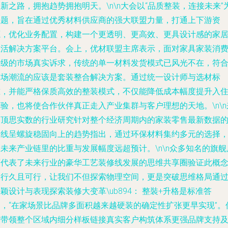
新之路，拥抱趋势拥抱明天。\n\n大会以“品质整装，连接未来”
主题，旨在通过优秀材料供应商的强大联盟力量，打通上下游资
源，优化业务配置，构建一个更透明、更高效、更具设计感的家
生活解决方案平台。会上，优材联盟主席表示，面对家具家装消
升级的市场真实诉求，传统的单一材料发货模式已风光不在，符
市场潮流的应该是套装整合解决方案。通过统一设计师与选材标
准，并能严格保质高效的整装模式，不仅能降低成本幅度提升入
验，也将使合作伙伴真正走入产业集群与客户理想的天地。\n\n
自顶思实数的行业研究针对整个经济周期内的家装零售最新数据
曲线呈螺旋稳固向上的趋势指出，通过环保材料集约多元的选择
未来产业链里的比重与发展幅度远超预计。\n\n众多知名的旗舰
面代表了未来行业的豪华工艺装修线发展的思维共享圈验证此概
的行久且可行，让我们不但探索物理空间，更是突破思维格局通
颖设计与表现探索装修大变革\ub894： 整裝+升格是标准答
案，“在家场景比品牌多面积越来越硬装的确定性扩张更早实现”。
材带领整个区域内细分样板链接真实客户构筑体系更强品牌支持